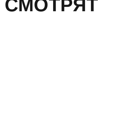
СМОТРЯТ
НОВИНКА
КРОНШТЕЙН
WEAVER/PICATINNY ДЛЯ
FORTUNA И ARKON
8 030
РУБ