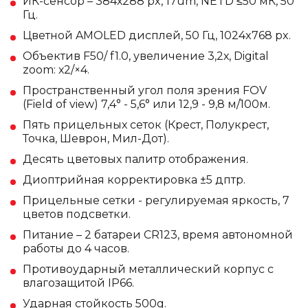
ИК-сенсор – 384х288 px, 17um, NETD ≤50 мК, 50
Гц.
Цветной AMOLED дисплей, 50 Гц, 1024x768 px.
Объектив F50/ f1.0, увеличение 3,2х, Digital
zoom: х2/×4.
Пространственный угол поля зрения FOV
(Field of view) 7,4° - 5,6° или 12,9 - 9,8 м/100м.
Пять прицельных сеток (Крест, Полукрест,
Точка, Шеврон, Мил-Дот).
Десять цветовых палитр отображения.
Диоптрийная корректировка ±5 дптр.
Прицельные сетки - регулируемая яркость, 7
цветов подсветки.
Питание – 2 батареи CR123, время автономной
работы до 4 часов.
Противоударный металлический корпус с
влагозащитой IP66.
Ударная стойкость 500g.