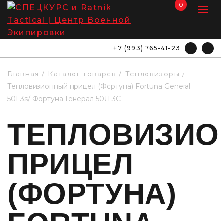
0
+7 (993) 765-41-23
Главная
Каталог товаров
Тепловизоры
Тепловизионный прицел (Фортуна) Fortuna General
50L3s/ Фортуна Генерал 50Л 3С
ТЕПЛОВИЗИ
ПРИЦЕЛ
(ФОРТУНА)