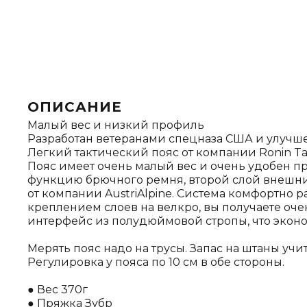
ОПИСАНИЕ
Малый вес и низкий профиль
Разработан ветеранами спецназа США и улучшен
Легкий тактический пояс от компании Ronin Tac
Пояс имеет очень малый вес и очень удобен п
функцию брючного ремня, второй слой внешний
от компании AustriAlpine. Система комфортно 
креплением слоев на велкро, вы получаете оч
интерфейс из полудюймовой стропы, что эконо
Мерять пояс надо на трусы. Запас на штаны учитыв
Регулировка у пояса по 10 см в обе стороны.
● Вес 370г
● Пряжка Зубр