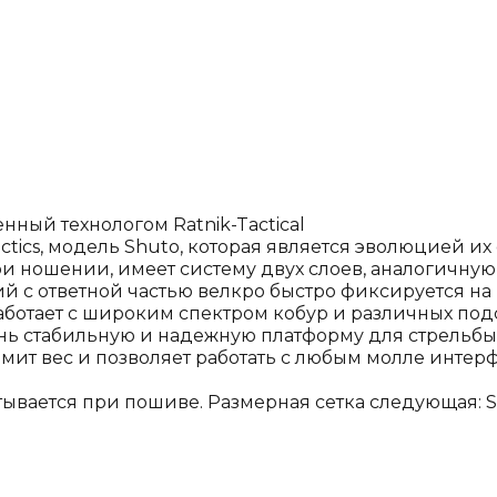
ный технологом Ratnik-Tactical
tics, модель Shuto, которая является эволюцией их
ри ношении, имеет систему двух слоев, аналогичну
 с ответной частью велкро быстро фиксируется на 
работает с широким спектром кобур и различных по
ень стабильную и надежную платформу для стрельб
мит вес и позволяет работать с любым молле интер
ается при пошиве. Размерная сетка следующая: S - 75-85