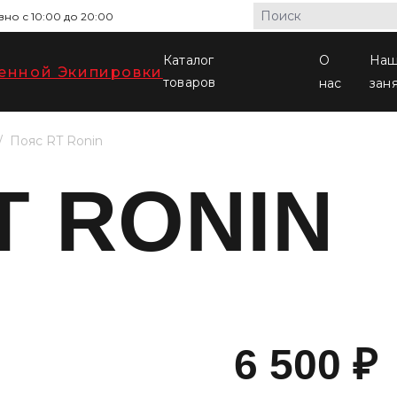
но с 10:00 до 20:00
Каталог
О
На
товаров
нас
зан
Пояс RT Ronin
T RONIN
6 500
₽