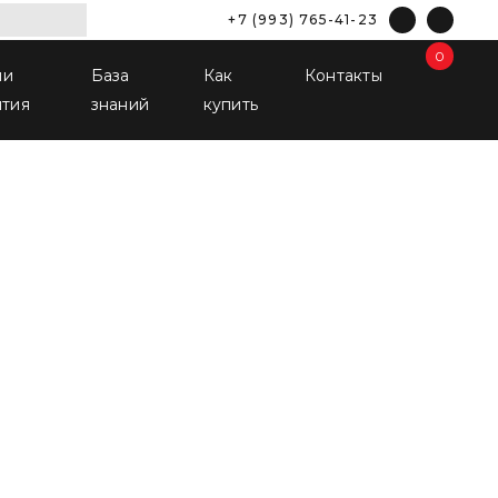
+7 (993) 765-41-23
0
ши
База
Как
Контакты
ятия
знаний
купить