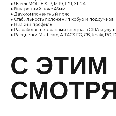
● Ячеек MOLLE S 17, M 19, L 21, XL 24
● Внутренний пояс 45мм
● Двухкомпонентный пояс
● Стабильность положения кобур и подсумков
● Низкий профиль
● Разработан ветеранами спецназа США и улучш
● Расцветки Multicam, A-TACS FG, CB, Khaki, RG,
C ЭТИМ
СМОТР