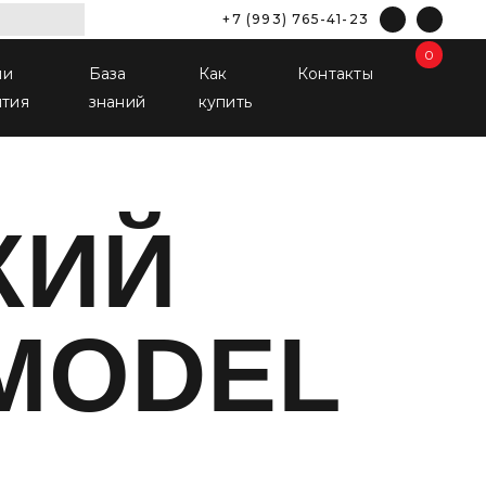
+7 (993) 765-41-23
0
ши
База
Как
Контакты
ятия
знаний
купить
КИЙ
MODEL