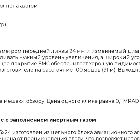
полнена азотом
тр)
етром передней линзы 24 мм и изменяемый диапазо
вливать нужный уровень увеличения, а широкий уго
щее покрытие FMC обеспечивает хорошую видимост
изготовителе на расстояние 100 ярдов (91 м). Выход
ешают обзору. Цена одного клика равна 0,1 MRAD (1
с с заполнением инертным газом
-6x24 изготовлен из цельного блока авиационного а
ищена от проникновения влаги, что позволяет испо