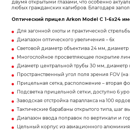
двумя открытыми глазами, что особенно акту
любых гражданских калибров. Благодаря запол
Оптический прицел Arkon Model C 1-6x24 и
Для загонной охоты и практической стрельб
Диапазон оптического увеличения – 6х
Световой диаметр объектива 24 мм, диаметр
Многослойное просветляющее покрытие лин
Диаметр центральной трубы 30 мм, диаметр вых
Пространственный угол поля зрения FOV (на ми
Прицельная сетка, расположение – вторая фо
Подсветка прицельной сетки, доступно 6 ур
Заводская отстройка параллакса на 100 ярдо
Тактические барабаны открытого типа, шаг вы
Диапазон ввода поправок по вертикали и гори
Цельный корпус из авиационного алюминия Т