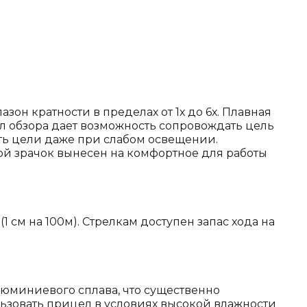
н кратности в пределах от 1х до 6х. Плавная
л обзора дает возможность сопровождать цель
ь цели даже при слабом освещении.
ной зрачок вынесен на комфортное для работы
 см на 100м). Стрелкам доступен запас хода на
люминиевого сплава, что существенно
льзовать прицел в условиях высокой влажности