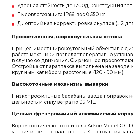
Ударная стойкость до 1200g, конструкция за
Пылевлагозащита IP66, вес 0,550 кг
Диоптрийная корректировка окуляра (± 2 дп
Просветленная, широкоугольная оптика
Прицел имеет широкоугольный объектив с диам
работа механики позволяет оперативно устана
в случае ее движения. Фирменное просветляю
Отстройка от параллакса выполнена на заводе 
крупным калибром расстояние (120 - 90 мм).
Высокоточные механизмы выверки
Низкопрофильные барабаны ввода поправок не м
дальность и силу ветра по 35 MIL.
Цельно фрезерованный алюминиевый корпу
Корпус оптического прицела Arkon Model C C 1
увеличивает его надежность. Конструкция защ