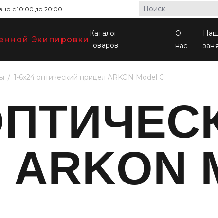
но с 10:00 до 20:00
Каталог
О
На
товаров
нас
зан
лы
1-6x24 оптический прицел ARKON Model C
 ОПТИЧЕС
 ARKON 