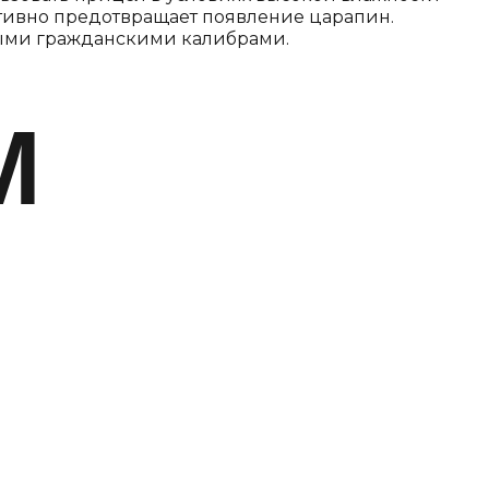
тивно предотвращает появление царапин.
быми гражданскими калибрами.
М