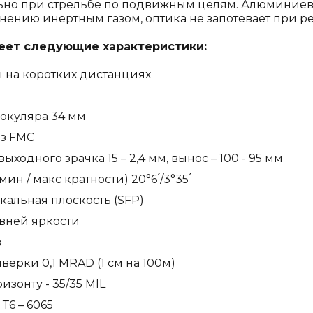
ально при стрельбе по подвижным целям. Алюминие
нению инертным газом, оптика не запотевает при ре
меет следующие характеристики:
ы на коротких дистанциях
 окуляра 34 мм
з FMC
одного зрачка 15 – 2,4 мм, вынос – 100 - 95 мм
н / макс кратности) 20°6 ́/3°35 ́
кальная плоскость (SFP)
овней яркости
в
верки 0,1 MRAD (1 см на 100м)
зонту - 35/35 MIL
6 – 6065