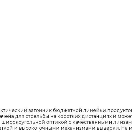
тактический загонник бюджетной линейки продуктов 
чена для стрельбы на коротких дистанциях и может п
н широкоугольной оптикой с качественными линз
веткой и высокоточными механизмами выверки. На 