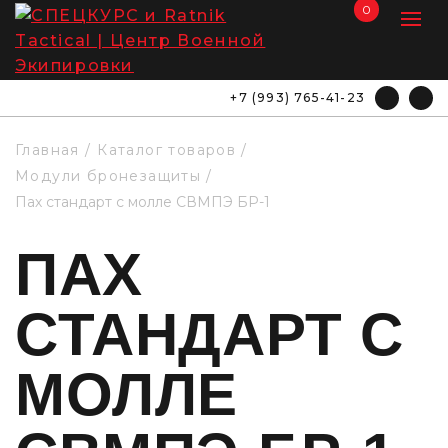
0
+7 (993) 765-41-23
Главная
Каталог товаров
Модули бронезащиты
Пах стандарт с молле СВМПЭ БР-1
ПАХ
СТАНДАРТ С
МОЛЛЕ