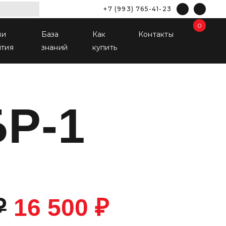
+7 (993) 765-41-23
0
ши
База
Как
Контакты
ятия
знаний
купить
Р-1
₽
16 500
₽