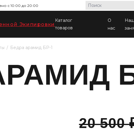
но с 10:00 до 20:00
Каталог
О
На
товаров
нас
зан
ты
Бедра арамид БР-1
АРАМИД Б
20 500