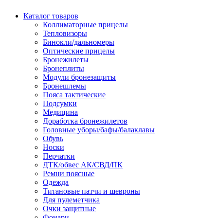
Каталог товаров
Коллиматорные прицелы
Тепловизоры
Бинокли/дальномеры
Оптические прицелы
Бронежилеты
Бронеплиты
Модули бронезащиты
Бронешлемы
Пояса тактические
Подсумки
Медицина
Доработка бронежилетов
Головные уборы/бафы/балаклавы
Обувь
Носки
Перчатки
ДТК/обвес АК/СВД/ПК
Ремни поясные
Одежда
Титановые патчи и шевроны
Для пулеметчика
Очки защитные
Фонари