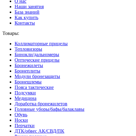
О нас
Наши занятия
База знаний
Как купить
Контакты
Товары:
Коллиматорные прицелы
Тепловизоры
Бинокли/дальномеры
Оптические прицелы
Бронежилеты
Бронеплиты
Модули бронезащиты
Бронешлемы
Пояса тактические
Подсумки
Медицина
Доработка бронежилетов
Головные уборы/бафы/балаклавы
Обувь
Носки
Перчатки
ДТК/обвес АК/СВД/ПК