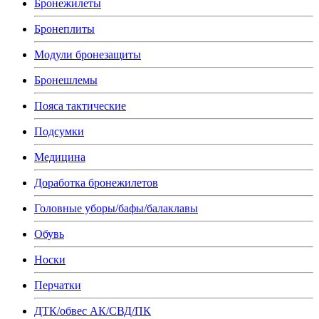
Бронежилеты
Бронеплиты
Модули бронезащиты
Бронешлемы
Пояса тактические
Подсумки
Медицина
Доработка бронежилетов
Головные уборы/бафы/балаклавы
Обувь
Носки
Перчатки
ДТК/обвес АК/СВД/ПК